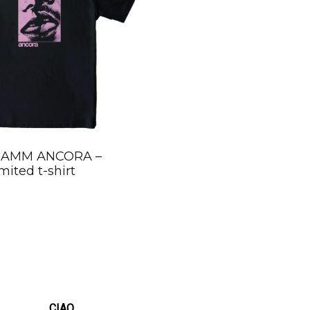
CAMM ANCORA –
imited t-shirt
CIAO