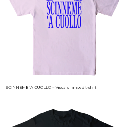
SCINNEME ‘A CUOLLO – Viscardi limited t-shirt