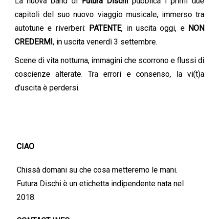
La nuova band di
Futura Dischi
pubblica i primi due
capitoli del suo nuovo viaggio musicale, immerso tra
autotune e riverberi:
PATENTE
, in uscita oggi, e
NON
CREDERMI
, in uscita venerdì 3 settembre.
Scene di vita notturna, immagini che scorrono e flussi di
coscienze alterate. Tra errori e consenso, la vi(t)a
d’uscita è perdersi.
CIAO
Chissà domani su che cosa metteremo le mani.
Futura Dischi è un etichetta indipendente nata nel
2018.