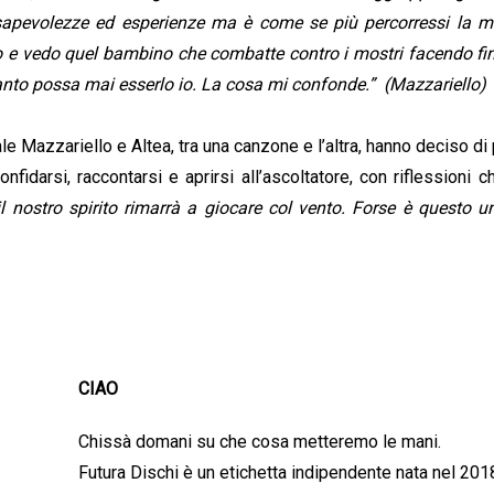
onsapevolezze ed esperienze ma è come se più percorressi la 
tro e vedo quel bambino che combatte contro i mostri facendo fi
uanto possa mai esserlo io. La cosa mi confonde.” (Mazzariello)
ale Mazzariello e Altea, tra una canzone e l’altra, hanno deciso di
Confidarsi, raccontarsi e aprirsi all’ascoltatore, con riflessioni
il nostro spirito rimarrà a giocare col vento. Forse è questo 
CIAO
Chissà domani su che cosa metteremo le mani.
Futura Dischi è un etichetta indipendente nata nel 201